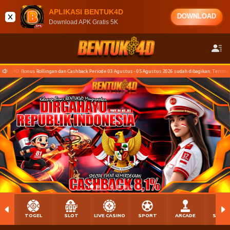
APLIKASI BENTUK4D
DOWNLOAD
Download APK Gratis 5K
k4D. Bonus Rollingan dan Cashback Periode 03 Agustus - 05 Agustus 2026 sudah dibagikan. Terima kasi
TOGEL
SLOT
LIVE CASINO
SPORT
ARCADE
SABU