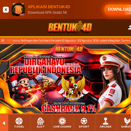
APLIKASI BENTUK4D
DOWNLOA
Download APK Gratis 5K
k4D. Bonus Rollingan dan Cashback Periode 03 Agustus - 05 Agustus 2026 sudah dibagikan. Terima kasi
TOGEL
SLOT
LIVE CASINO
SPORT
ARCADE
SABU