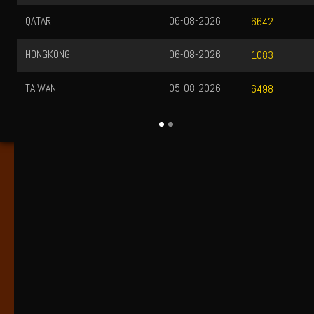
QATAR
06-08-2026
6642
HONGKONG
06-08-2026
1083
TAIWAN
05-08-2026
6498